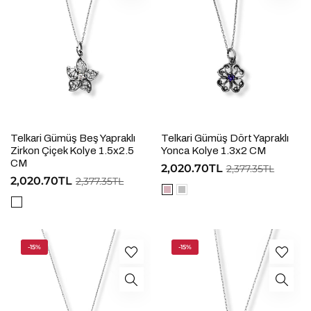
Telkari Gümüş Beş Yapraklı
Telkari Gümüş Dört Yapraklı
Zirkon Çiçek Kolye 1.5x2.5
Yonca Kolye 1.3x2 CM
CM
2,020.70TL
2,377.35TL
2,020.70TL
2,377.35TL
-15%
-15%