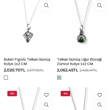
Buket Figürlü Telkari Gümüş
Telkari Gümüş Uğur Böceği
Kolye 1x2 CM
Zümrüt Kolye 1x2 CM
2,020.70TL
2,062.45TL
2,377.35TL
2,426.47TL
-15%
-15%