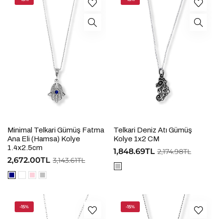
Minimal Telkari Gümüş Fatma
Telkari Deniz Atı Gümüş
Ana Eli (Hamsa) Kolye
Kolye 1x2 CM
1.4x2.5cm
1,848.69TL
2,174.98TL
2,672.00TL
3,143.61TL
-15%
-15%