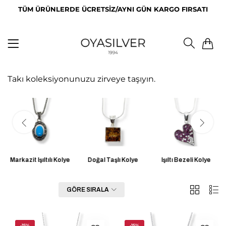
TÜM ÜRÜNLERDE ÜCRETSİZ/AYNI GÜN KARGO FIRSATI
0
Takı koleksiyonunuzu zirveye taşıyın.
Markazit Işıltılı Kolye
Doğal Taşlı Kolye
Işıltı Bezeli Kolye
2
List
FILTRE
GÖRE SIRALA
Sütunlar
-15%
-15%