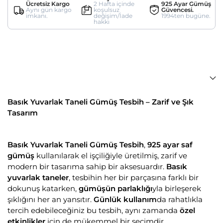
Ücretsiz Kargo
2 Hafta içinde
925 Ayar Gümüş
Aynı gün kargo
koşulsuz
Güvencesi.
imkanı.
değişim/İade
1994ten bugüne.
hakkı
Basık Yuvarlak Taneli Gümüş Tesbih – Zarif ve Şık
Tasarım
Basık Yuvarlak Taneli Gümüş Tesbih
,
925 ayar saf
gümüş
kullanılarak el işçiliğiyle üretilmiş, zarif ve
modern bir tasarıma sahip bir aksesuardır.
Basık
yuvarlak taneler
, tesbihin her bir parçasına farklı bir
dokunuş katarken,
gümüşün parlaklığı
yla birleşerek
şıklığını her an yansıtır.
Günlük kullanım
da rahatlıkla
tercih edebileceğiniz bu tesbih, aynı zamanda
özel
etkinlikler
için de mükemmel bir seçimdir.