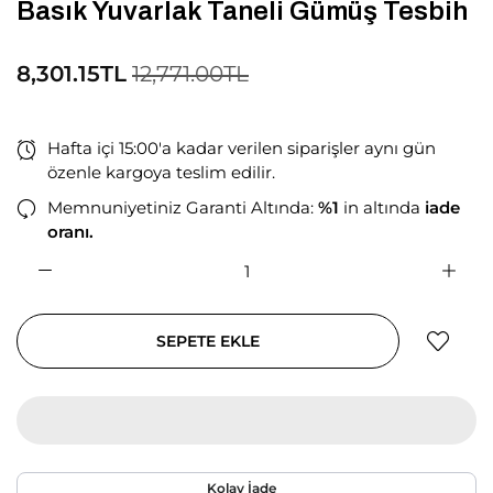
Basık Yuvarlak Taneli Gümüş Tesbih
8,301.15TL
12,771.00TL
Hafta içi 15:00'a kadar verilen siparişler aynı gün
özenle kargoya teslim edilir.
Memnuniyetiniz Garanti Altında:
%1
in altında
iade
oranı.
SEPETE EKLE
Kolay İade