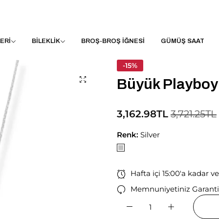
ERİ
BİLEKLİK
BROŞ-BROŞ İĞNESİ
GÜMÜŞ SAAT
-15%
Büyük Playboy
3,162.98TL
3,721.25TL
Renk:
Silver
Hafta içi 15:00'a kadar v
Memnuniyetiniz Garanti