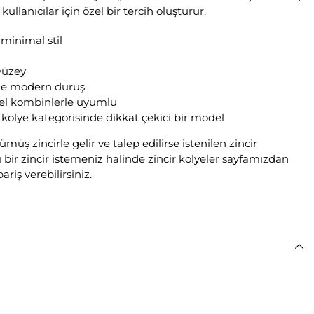
llanıcılar için özel bir tercih oluşturur.
 minimal stil
yüzey
yle modern duruş
el kombinlerle uyumlu
olye kategorisinde dikkat çekici bir model
üş zincirle gelir ve talep edilirse istenilen zincir
ı bir zincir istemeniz halinde zincir kolyeler sayfamızdan
riş verebilirsiniz.