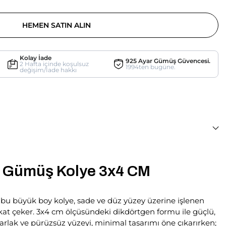
HEMEN SATIN ALIN
Kolay İade
925 Ayar Gümüş Güvencesi.
2 Hafta içinde koşulsuz
1994ten bugüne.
değişim/İade hakkı
 Gümüş Kolye 3x4 CM
bu büyük boy kolye, sade ve düz yüzey üzerine işlenen
kkat çeker. 3x4 cm ölçüsündeki dikdörtgen formu ile güçlü,
. Parlak ve pürüzsüz yüzeyi, minimal tasarımı öne çıkarırken;