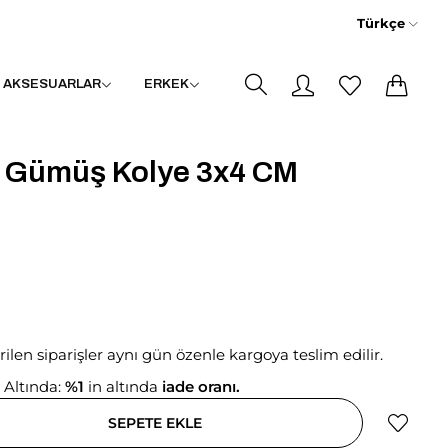
Türkçe
0
0
AKSESUARLAR
ERKEK
 Gümüş Kolye 3x4 CM
erilen siparişler aynı gün özenle kargoya teslim edilir.
 Altında:
%1
in altında
iade oranı.
SEPETE EKLE