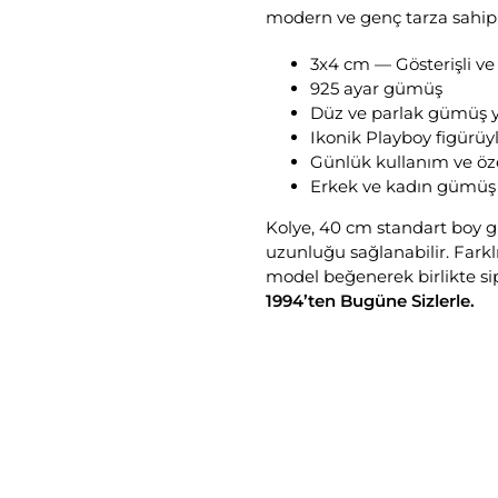
modern ve genç tarza sahip ku
3x4 cm — Gösterişli ve
925 ayar gümüş
Düz ve parlak gümüş 
Ikonik Playboy figürü
Günlük kullanım ve öz
Erkek ve kadın gümüş k
Kolye, 40 cm standart boy güm
uzunluğu sağlanabilir. Farkl
model beğenerek birlikte sipa
1994’ten Bugüne Sizlerle.