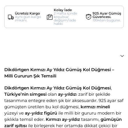
Kolay İade
Ücretsiz Kargo
2 Hafta içinde
925 Ayar Gümüş
Aynı gün kargo
koşulsuz
Güvencesi.
imkanı.
değişim/İade
1994ten bugüne.
hakkı
Dikdörtgen Kırmızı Ay Yıldız Gümüş Kol Düğmesi –
Milli Gururun Şık Temsili
Dikdörtgen Kırmızı Ay Yıldız Gümüş Kol Düğmesi
,
Türkiye’nin simgesi
olan
ay-yıldız
ı zarif bir şekilde
tasarımına entegre eden şık bir aksesuardır. 925 ayar saf
gümüşten üretilen bu kol düğmesi,
kırmızı mineli
yüzeyi ve
ay-yıldız figürü
ile milli bir gururu modern bir
şıklıkla temsil eder.
Kırmızı ay-yıldız
tasarımı,
gümüşün
zarif ışıltısı
ile birleşerek her ortamda dikkat çekici bir