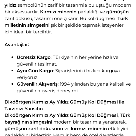
yıldız
sembolünün zarif bir tasarımla buluştuğu modern
bir aksesuardır.
Kırmızı minenin
parlaklığı ve
gümüşün
zarif dokusu, tasarımı öne çıkarır. Bu kol düğmesi,
Türk
milletinin simgesini
şık bir şekilde taşımak isteyenler
için ideal bir tercihtir.
Avantajlar:
Ücretsiz Kargo
: Türkiye’nin her yerine hızlı ve
güvenilir teslimat.
Aynı Gün Kargo
: Siparişlerinizi hızlıca kargoya
veriyoruz.
Güvenilir Alışveriş
: 1994 yılından bu yana kaliteli ve
güvenilir alışveriş deneyimi.
Dikdörtgen Kırmızı Ay Yıldız Gümüş Kol Düğmesi ile
Tarzınızı Yansıtın
Dikdörtgen Kırmızı Ay Yıldız Gümüş Kol Düğmesi
,
Türk
bayrağının simgesini
modern bir tasarımla yansıtarak,
gümüşün zarif dokusunu
ve
kırmızı minenin
etkileyici
parlaklığını birleştirir. Hem iş hem de özel davetlerde