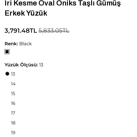
İri Kesme Oval Oniks Taşlı Gümüş
Erkek Yüzük
3,791.48TL
5,833.05TL
Renk:
Black
Yüzük Ölçüsü:
13
13
14
15
16
17
18
19