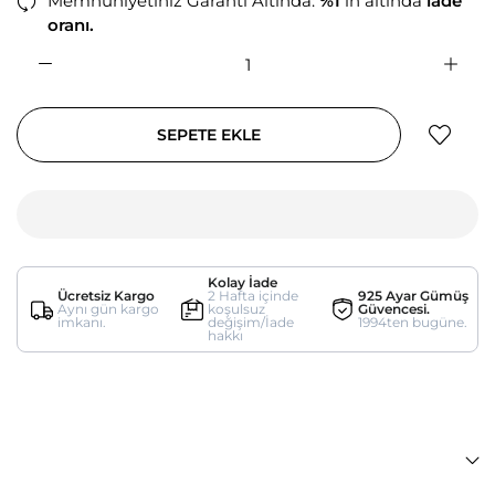
Memnuniyetiniz Garanti Altında:
%1
in altında
iade
oranı.
SEPETE EKLE
Kolay İade
Ücretsiz Kargo
2 Hafta içinde
925 Ayar Gümüş
Aynı gün kargo
koşulsuz
Güvencesi.
imkanı.
değişim/İade
1994ten bugüne.
hakkı