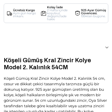
Kolay İade
Ücretsiz Kargo
2 Hafta içinde
925 Ayar Gümüş
Aynı gün kargo
koşulsuz
Güvencesi.
imkanı.
değişim/İade
1994ten bugüne.
hakkı
Köşeli Gümüş Kral Zincir Kolye
Model 2. Kalınlık 54CM
Köşeli Gümüş Kral Zincir Kolye Model 2. Kalınlık 54 cm,
cesur ve dikkat çekici tasarımıyla tarzınıza güçlü bir
dokunuş katıyor. 925 ayar gümüşten üretilmiş olan bu
kolye, köşeli halkaların birleşimiyle şık ve modern bir
görünüm sunar. 54 cm uzunluğundaki zincir, Oya Silver
tarafından talebe göre kısaltılabilir veya uzatma zinciri
ile istenilen uzunluğa kadar uzatılabilir. Bu kolye,