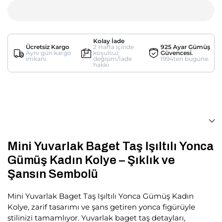
Kolay İade
Ücretsiz Kargo
2 Hafta içinde
925 Ayar Gümüş
Aynı gün kargo
koşulsuz
Güvencesi.
imkanı.
değişim/İade
1994ten bugüne.
hakkı
Mini Yuvarlak Baget Taş Işıltılı Yonca
Gümüş Kadın Kolye – Şıklık ve
Şansın Sembolü
Mini Yuvarlak Baget Taş Işıltılı Yonca Gümüş Kadın
Kolye, zarif tasarımı ve şans getiren yonca figürüyle
stilinizi tamamlıyor. Yuvarlak baget taş detayları,