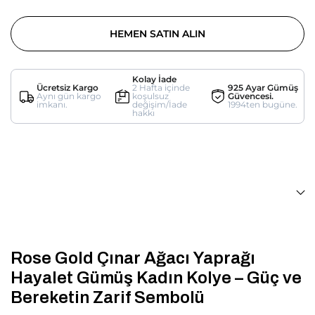
HEMEN SATIN ALIN
Kolay İade
Ücretsiz Kargo
2 Hafta içinde
925 Ayar Gümüş
Aynı gün kargo
koşulsuz
Güvencesi.
imkanı.
değişim/İade
1994ten bugüne.
hakkı
Rose Gold Çınar Ağacı Yaprağı
Hayalet Gümüş Kadın Kolye – Güç ve
Bereketin Zarif Sembolü