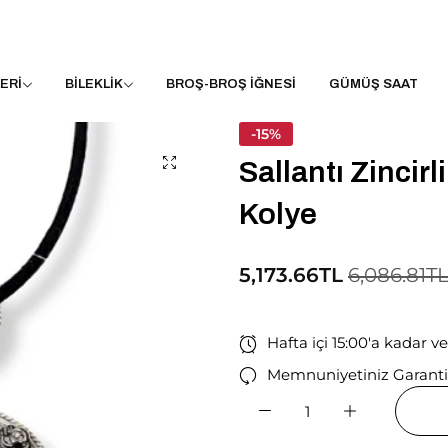
ERİ
BİLEKLİK
BROŞ-BROŞ İĞNESİ
GÜMÜŞ SAAT
-15%
Sallantı Zincir
Kolye
5,173.66TL
6,086.81T
Hafta içi 15:00'a kadar v
Memnuniyetiniz Garanti