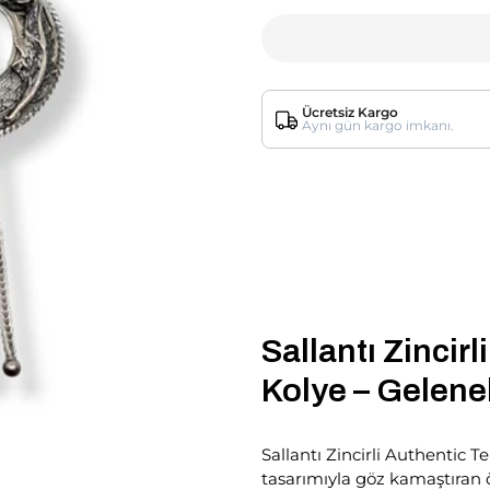
Ücretsiz Kargo
Aynı gün kargo imkanı.
Sallantı Zincir
Kolye – Gelene
Sallantı Zincirli Authentic T
tasarımıyla göz kamaştıran ö