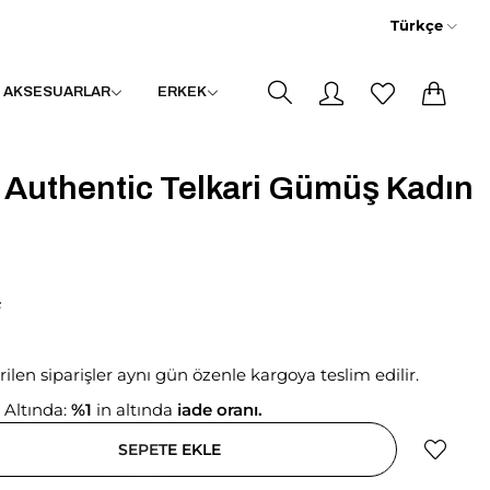
Türkçe
0
0
AKSESUARLAR
ERKEK
li Authentic Telkari Gümüş Kadın
L
erilen siparişler aynı gün özenle kargoya teslim edilir.
 Altında:
%1
in altında
iade oranı.
SEPETE EKLE