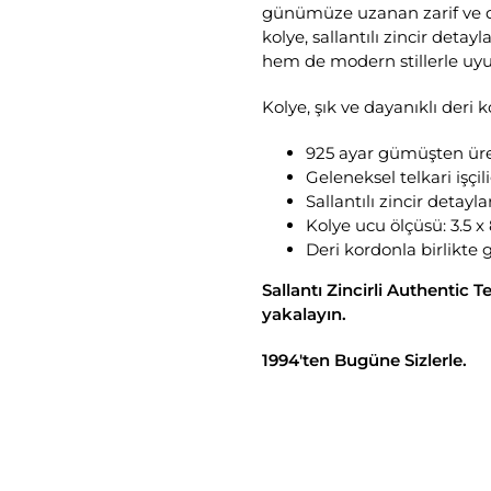
günümüze uzanan zarif ve det
kolye, sallantılı zincir deta
hem de modern stillerle uyu
Kolye, şık ve dayanıklı deri k
925 ayar gümüşten üret
Geleneksel telkari işçil
Sallantılı zincir detayl
Kolye ucu ölçüsü: 3.5 x 
Deri kordonla birlikte 
Sallantı Zincirli Authentic 
yakalayın.
1994'ten Bugüne Sizlerle.