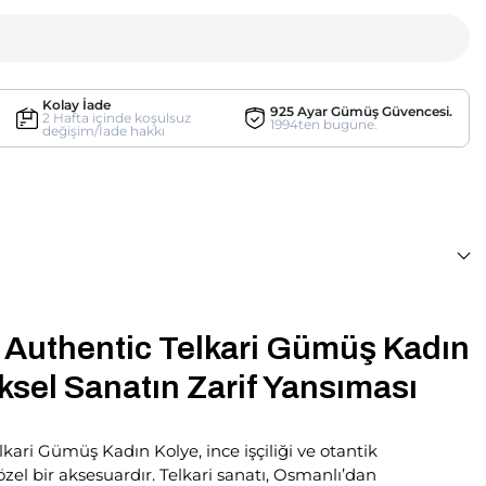
Kolay İade
925 Ayar Gümüş Güvencesi.
2 Hafta içinde koşulsuz
1994ten bugüne.
değişim/İade hakkı
li Authentic Telkari Gümüş Kadın
ksel Sanatın Zarif Yansıması
elkari Gümüş Kadın Kolye, ince işçiliği ve otantik
zel bir aksesuardır. Telkari sanatı, Osmanlı’dan