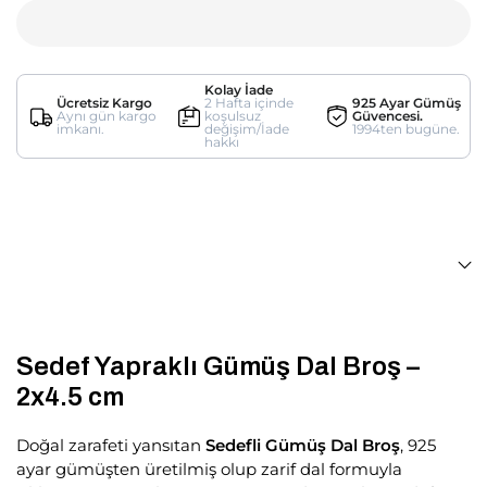
Kolay İade
Ücretsiz Kargo
2 Hafta içinde
925 Ayar Gümüş
Aynı gün kargo
koşulsuz
Güvencesi.
imkanı.
değişim/İade
1994ten bugüne.
hakkı
Sedef Yapraklı Gümüş Dal Broş –
2x4.5 cm
Doğal zarafeti yansıtan
Sedefli Gümüş Dal Broş
, 925
ayar gümüşten üretilmiş olup zarif dal formuyla